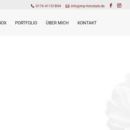
0176 41151894
info@mp-fotostyle.de
BOX
PORTFOLIO
ÜBER MICH
KONTAKT