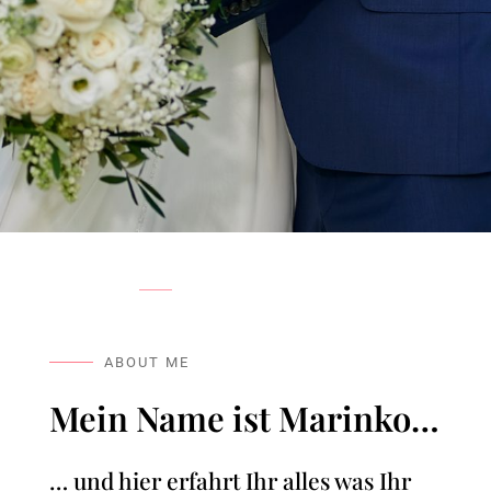
1
2
3
4
5
6
7
ABOUT ME
Mein Name ist Marinko…
… und hier erfahrt Ihr alles was Ihr