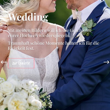
Wedding
Mit meinen Bildern will ich die Geschichte
eurer Hochzeit wiederspiegeln.
Traumhaft schöne Momente halten ich für die
Ewigkeit fest.
zur Galerie