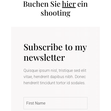
Buchen Sie
hier
ein
shooting
Subscribe to my
newsletter
Quisque ipsum nisl, tristique sed elit
vitae, hendrerit dapibus nibh. Donec
hendrerit tincidunt tortor id sodales.