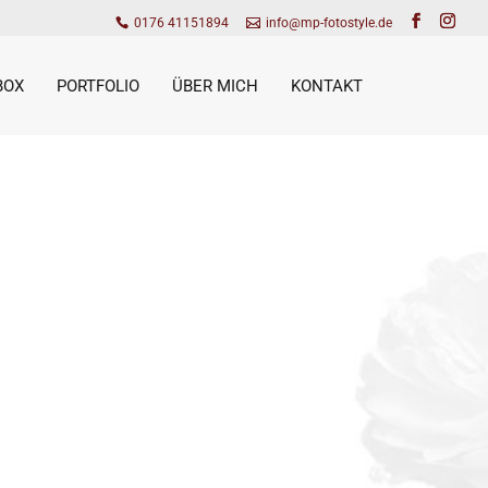
0176 41151894
info@mp-fotostyle.de
BOX
PORTFOLIO
ÜBER MICH
KONTAKT